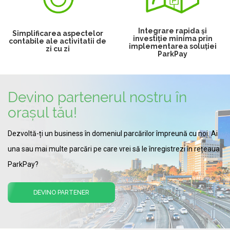
Integrare rapida și
Simplificarea aspectelor
investiție minima prin
contabile ale activitatii de
implementarea soluției
zi cu zi
ParkPay
Devino partenerul nostru în
orașul tău!
Dezvoltă-ți un business în domeniul parcărilor împreună cu noi. Ai
una sau mai multe parcări pe care vrei să le înregistrezi în rețeaua
ParkPay?
DEVINO PARTENER