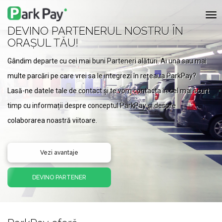
Co
nav
DEVINO PARTENERUL NOSTRU ÎN
ORAȘUL TĂU!
Gândim departe cu cei mai buni Parteneri alături. Ai una sau mai
multe parcări pe care vrei sa le integrezi în rețeaua ParkPay?
Lasă-ne datele tale de contact și te vom contacta în cel mai scurt
timp cu informații despre conceptul ParkPay și despre
colaborarea noastră viitoare.
Vezi avantaje
DEVINO PARTENER