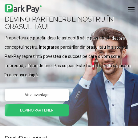
Co
nav
DEVINO PARTENERUL NOSTRU ÎN
ORAȘUL TĂU!
Proprietarii de parcări deja te așteaptă să le povestești despre
conceptul nostru. Integrarea parcărilor din orașul tău în sistemul
ParkPay reprezintă povestea de succes pe care o vom scrie
împreună, alături de tine. Pas cu pas. Este foarte simplu să jucăm
în aceeași echipă.
Vezi avantaje
DEVINO PARTENER